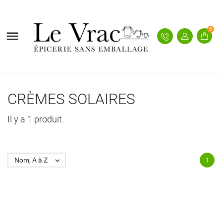
0

CRÈMES SOLAIRES
Il y a 1 produit.
Nom, A à Z

1