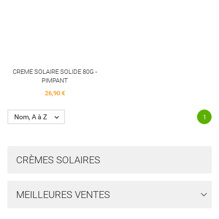
CREME SOLAIRE SOLIDE 80G -
PIMPANT
Price
26,90 €
Nom, A à Z

1
CRÈMES SOLAIRES
MEILLEURES VENTES