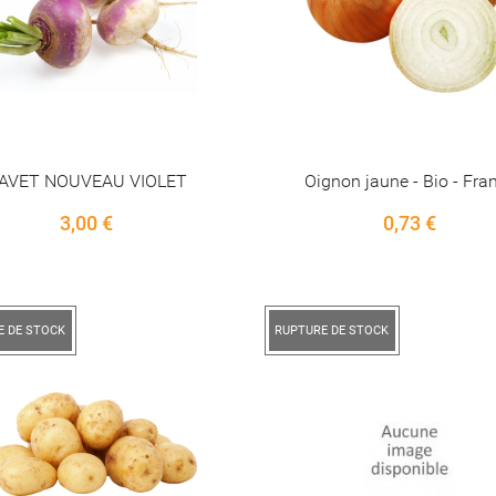
AVET NOUVEAU VIOLET
Oignon jaune - Bio - Fra
Price
Price
3,00 €
0,73 €
E DE STOCK
RUPTURE DE STOCK