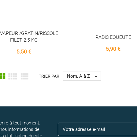
 VAPEUR /GRATIN/RISSOLE
RADIS EQUEUTE
FILET 2,5 KG
Price
5,90 €
Price
5,50 €



Nom, A à Z
TRIER PAR

rire à tout moment.
 nos informations de
 d'utilisation du site.