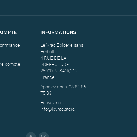
COMPTE
INFORMATIONS
 commande
Le Vrac Epicerie sans
Emballage
n
4 RUE DE LA
tre compte
PREFECTURE
25000 BESANÇON
France
Appelez-nous: 03 81 86
75 33
Écrivez-nous:
info@levrac.store