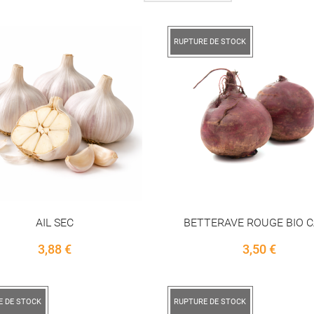
RUPTURE DE STOCK
AIL SEC
BETTERAVE ROUGE BIO CA
Price
Price
3,88 €
3,50 €
E DE STOCK
RUPTURE DE STOCK