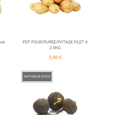
nce
PDT FOUR/PUREE/POTAGE FILET X
2.5KG
Price
5,50 €
RUPTURE DE STOCK