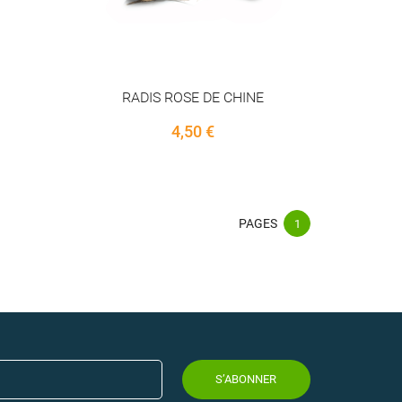
RADIS ROSE DE CHINE
Price
4,50 €
PAGES
1
S’ABONNER