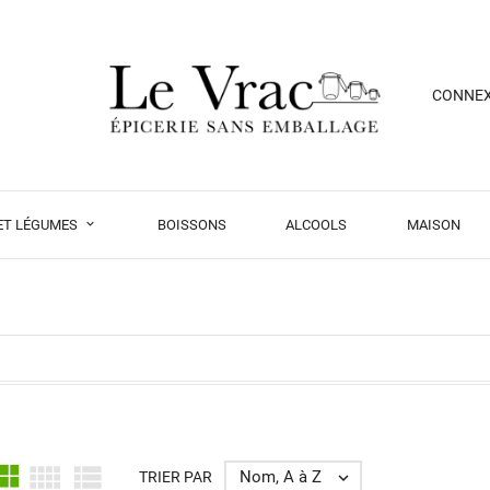
CONNE
 ET LÉGUMES
BOISSONS
ALCOOLS
MAISON



Nom, A à Z
TRIER PAR
