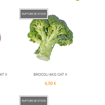
RUPTURE DE STOCK
T II
BROCOLI 6KG CAT II
Price
6,50 €
RUPTURE DE STOCK