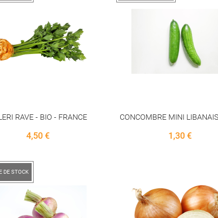
LERI RAVE - BIO - FRANCE
CONCOMBRE MINI LIBANAIS 
Price
Price
4,50 €
1,30 €
E DE STOCK