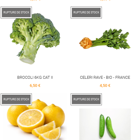
RUPTURE DE STOCK
RUPTURE DE STOCK
BROCOLI 6KG CAT II
CELERI RAVE - BIO - FRANCE
Price
Price
6,50 €
4,50 €
RUPTURE DE STOCK
RUPTURE DE STOCK