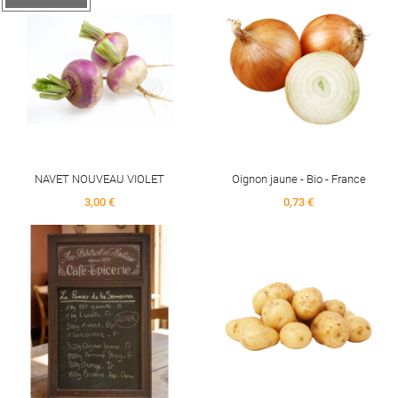
NAVET NOUVEAU VIOLET
Oignon jaune - Bio - France
Price
Price
3,00 €
0,73 €