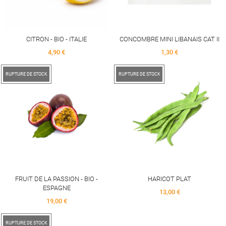
CITRON - BIO - ITALIE
CONCOMBRE MINI LIBANAIS CAT II
Price
Price
4,90 €
1,30 €
RUPTURE DE STOCK
RUPTURE DE STOCK
FRUIT DE LA PASSION - BIO -
HARICOT PLAT
ESPAGNE
Price
13,00 €
Price
19,00 €
RUPTURE DE STOCK