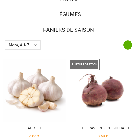
LÉGUMES
PANIERS DE SAISON
Nom, A à Z

1
RUPTURE DE STOCK
AIL SEC
BETTERAVE ROUGE BIO CAT II
Price
Price
3,88 €
3,50 €