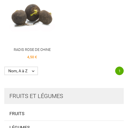
RADIS ROSE DE CHINE
Price
4,50 €
Nom, A à Z

1
FRUITS ET LÉGUMES
FRUITS
LÉGUMES