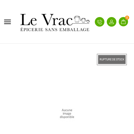
0

RUPTURE DE STOCK