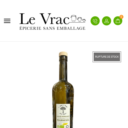
0

RUPTURE DE STOCK