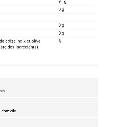
91 g
0 g
0 g
0 g
de colza‚ noix et olive
%
iste des ingrédients)
sin
à domicile