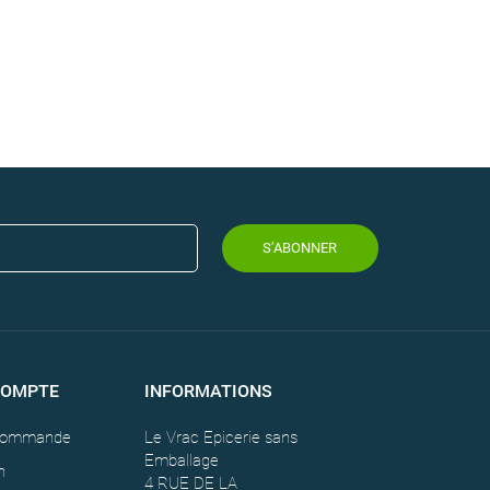
S’ABONNER
COMPTE
INFORMATIONS
 commande
Le Vrac Epicerie sans
Emballage
n
4 RUE DE LA