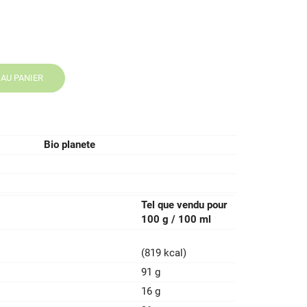
AU PANIER
Bio planete
Tel que vendu pour
100 g / 100 ml
(819 kcal)
91 g
16 g