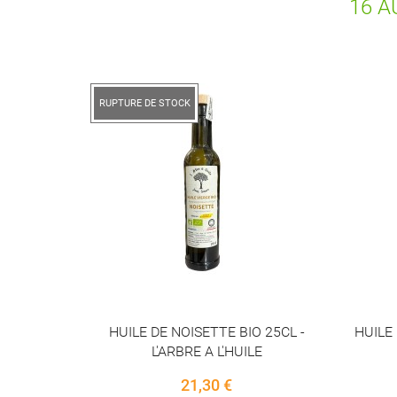
16 A
RUPTUR
 25CL -
HUILE DE COCO VIERGE 950ML BIO
HUI
E
PLANETE
17,90 €