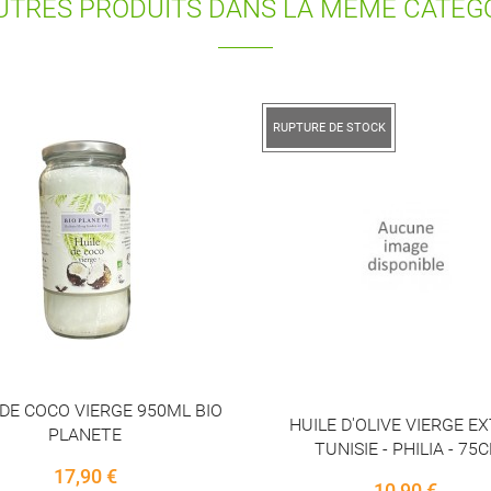
UTRES PRODUITS DANS LA MÊME CATÉGO
E DE STOCK
RUPTURE DE STOCK
HUILE DE COLZA BIO 75CL - 
LE D'OLIVE VIERGE EXTRA
A L'HUILE
TUNISIE - PHILIA - 75CL
10,10 €
10,90 €