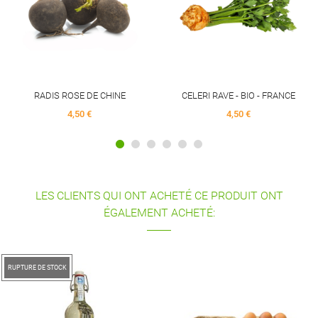
OSE DE CHINE
CELERI RAVE - BIO - FRANCE
4,50 €
4,50 €
LES CLIENTS QUI ONT ACHETÉ CE PRODUIT ONT
ÉGALEMENT ACHETÉ:
RUPTURE DE STOCK