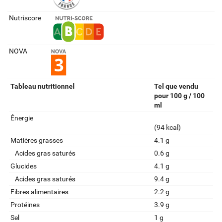
Nutriscore
NOVA
Tableau nutritionnel
Tel que vendu
pour 100 g / 100
ml
Énergie
(94 kcal)
Matières grasses
4.1 g
Acides gras saturés
0.6 g
Glucides
4.1 g
Acides gras saturés
9.4 g
Fibres alimentaires
2.2 g
Protéines
3.9 g
Sel
1 g