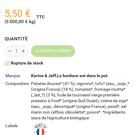
5,50 €
TTC
(5 500,00 € kg)
QUANTITÉ
AJOUTER AU PANIER
Rupture de stock

Marque
Karine & Jeff,Le bonheur est dans le pot
Composition
Patates douces* (41 %), oignons*, tofu* (eau, _soja_*
(origine France) (18 %), tomates*, fromage ricotta*
(_lait_*) (3 %), huile de tournesol vierge première
pression à froid* (origine Sud-Ouest), crème de soja*
(eau, _soja_ décortiqué* (origine France), persil*, sel
marin non raffiné, ciboulette*, poivre*. *Ingrédients
issus de l'agriculture biologique
Labels