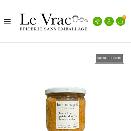
0

RUPTURE DE STOCK