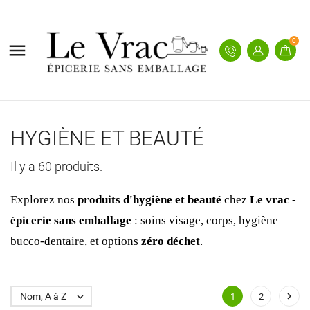
0

HYGIÈNE ET BEAUTÉ
Il y a 60 produits.
Explorez nos
produits d'hygiène et beauté
chez
Le vrac -
épicerie sans emballage
: soins visage, corps, hygiène
bucco-dentaire, et options
zéro déchet
.

Nom, A à Z

1
2