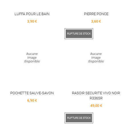
LUFFA POUR LE BAIN
PIERRE PONCE
Price
Price
3,90 €
3,60 €
RUPTURE DE STOCK
POCHETTE SAUVE-SAVON
RASOIR SECURITE VIVO NOIR
R336SR
Price
6,90 €
Price
49,00 €
RUPTURE DE STOCK