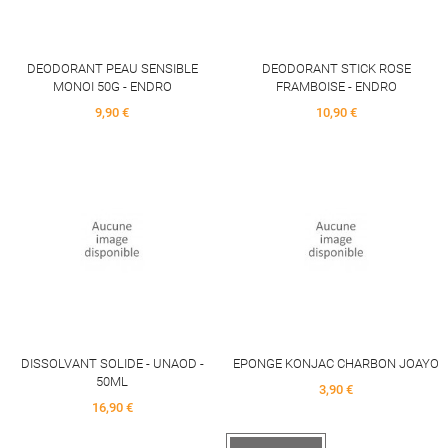
DEODORANT PEAU SENSIBLE
DEODORANT STICK ROSE
MONOI 50G - ENDRO
FRAMBOISE - ENDRO
Price
Price
9,90 €
10,90 €
DISSOLVANT SOLIDE - UNAOD -
EPONGE KONJAC CHARBON JOAYO
50ML
Price
3,90 €
Price
16,90 €