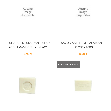
RECHARGE DEODORANT STICK
SAVON AMETRINE L'APAISANT -
ROSE FRAMBOISE - ENDRO
JOAYO - 100G
Price
Price
8,90 €
5,90 €
RUPTURE DE STOCK