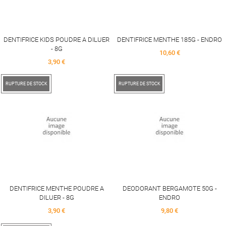
DENTIFRICE KIDS POUDRE A DILUER
DENTIFRICE MENTHE 185G - ENDRO
- 8G
Price
10,60 €
Price
3,90 €
RUPTURE DE STOCK
RUPTURE DE STOCK
DENTIFRICE MENTHE POUDRE A
DEODORANT BERGAMOTE 50G -
DILUER - 8G
ENDRO
Price
Price
3,90 €
9,80 €