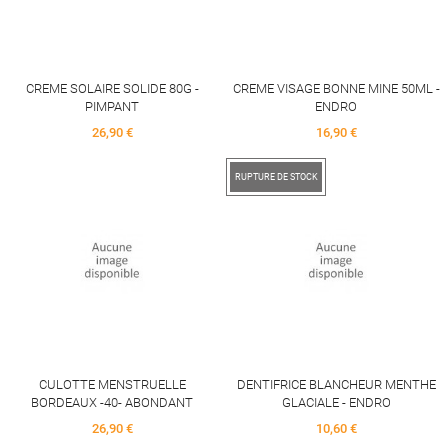
CREME SOLAIRE SOLIDE 80G -
CREME VISAGE BONNE MINE 50ML -
PIMPANT
ENDRO
Price
Price
26,90 €
16,90 €
RUPTURE DE STOCK
CULOTTE MENSTRUELLE
DENTIFRICE BLANCHEUR MENTHE
BORDEAUX -40- ABONDANT
GLACIALE - ENDRO
Price
Price
26,90 €
10,60 €