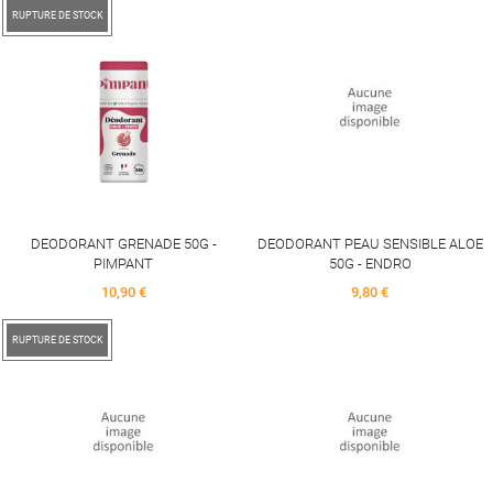
RUPTURE DE STOCK
DEODORANT GRENADE 50G -
DEODORANT PEAU SENSIBLE ALOE
PIMPANT
50G - ENDRO
Price
Price
10,90 €
9,80 €
RUPTURE DE STOCK