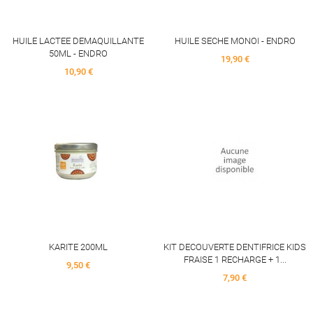
HUILE LACTEE DEMAQUILLANTE
HUILE SECHE MONOI - ENDRO
50ML - ENDRO
Price
19,90 €
Price
10,90 €
KARITE 200ML
KIT DECOUVERTE DENTIFRICE KIDS
FRAISE 1 RECHARGE + 1...
Price
9,50 €
Price
7,90 €