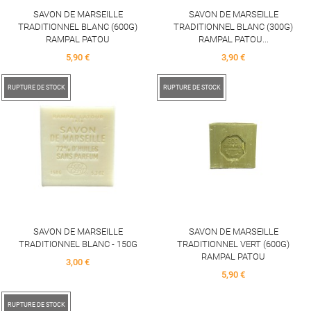
SAVON DE MARSEILLE
SAVON DE MARSEILLE
TRADITIONNEL BLANC (600G)
TRADITIONNEL BLANC (300G)
RAMPAL PATOU
RAMPAL PATOU...
Price
Price
5,90 €
3,90 €
RUPTURE DE STOCK
RUPTURE DE STOCK
SAVON DE MARSEILLE
SAVON DE MARSEILLE
TRADITIONNEL BLANC - 150G
TRADITIONNEL VERT (600G)
RAMPAL PATOU
Price
3,00 €
Price
5,90 €
RUPTURE DE STOCK