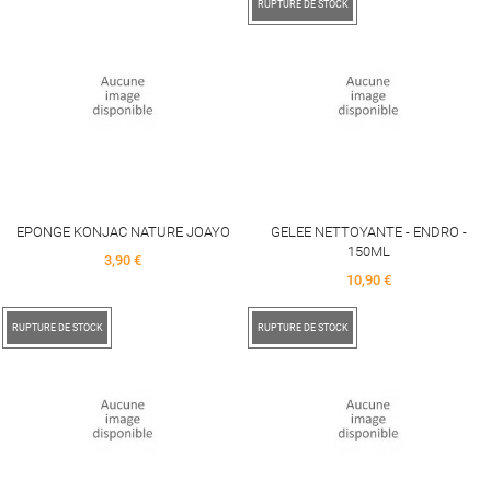
RUPTURE DE STOCK
EPONGE KONJAC NATURE JOAYO
GELEE NETTOYANTE - ENDRO -
150ML
Price
3,90 €
Price
10,90 €
RUPTURE DE STOCK
RUPTURE DE STOCK