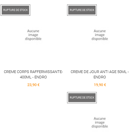
RUPTURE DE STOCK
RUPTURE DE STOCK
CREME CORPS RAFFERMISSANTE-
CREME DE JOUR ANTI AGE 50ML -
400ML - ENDRO
ENDRO
Price
Price
23,90 €
19,90 €
RUPTURE DE STOCK