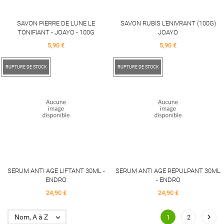
SAVON PIERRE DE LUNE LE
SAVON RUBIS L'ENIVRANT (100G)
TONIFIANT - JOAYO - 100G
JOAYO
Price
Price
5,90 €
5,90 €
RUPTURE DE STOCK
RUPTURE DE STOCK
SERUM ANTI AGE LIFTANT 30ML -
SERUM ANTI AGE REPULPANT 30ML
ENDRO
- ENDRO
Price
Price
24,90 €
24,90 €

Nom, A à Z

1
2