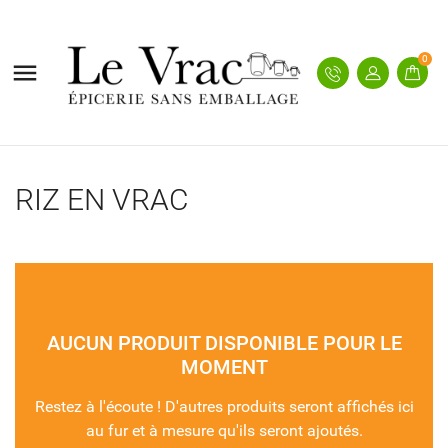
0

RIZ EN VRAC
AUCUN PRODUIT DISPONIBLE POUR LE
MOMENT
Restez à l'écoute ! D'autres produits seront affichés ici
au fur et à mesure qu'ils seront ajoutés.