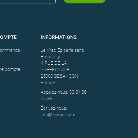
COMPTE
INFORMATIONS
 commande
Le Vrac Epicerie sans
Emballage
n
4 RUE DE LA
tre compte
PREFECTURE
25000 BESANÇON
France
Appelez-nous: 03 81 86
75 33
Écrivez-nous:
info@levrac.store