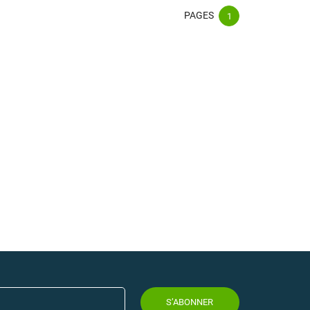
PAGES
1
S’ABONNER