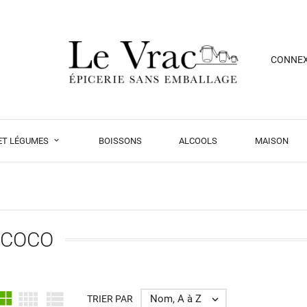
CONNE
 ET LÉGUMES
BOISSONS
ALCOOLS
MAISON
 COCO



Nom, A à Z
TRIER PAR
