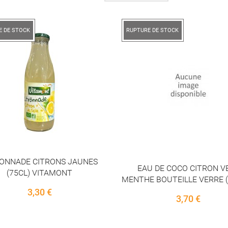
E DE STOCK
RUPTURE DE STOCK
RONNADE CITRONS JAUNES
EAU DE COCO CITRON V
(75CL) VITAMONT
MENTHE BOUTEILLE VERRE (7
Price
3,30 €
Price
3,70 €