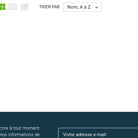



Nom, A à Z
TRIER PAR

rire à tout moment.
 nos informations de