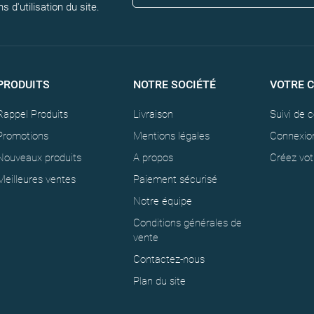
 d'utilisation du site.
PRODUITS
NOTRE SOCIÉTÉ
VOTRE 
Rappel Produits
Livraison
Suivi de
Promotions
Mentions légales
Connexio
Nouveaux produits
A propos
Créez vo
Meilleures ventes
Paiement sécurisé
Notre équipe
Conditions générales de
vente
Contactez-nous
Plan du site