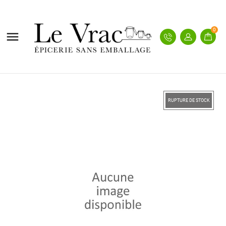
0

RUPTURE DE STOCK