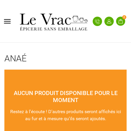
0

ANAÉ
AUCUN PRODUIT DISPONIBLE POUR LE
MOMENT
Restez à l'écoute ! D'autres produits seront affichés ici
au fur et à mesure qu'ils seront ajoutés.