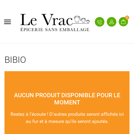
0

BIBIO
AUCUN PRODUIT DISPONIBLE POUR LE
MOMENT
Restez à l'écoute ! D'autres produits seront affichés ici
au fur et à mesure qu'ils seront ajoutés.