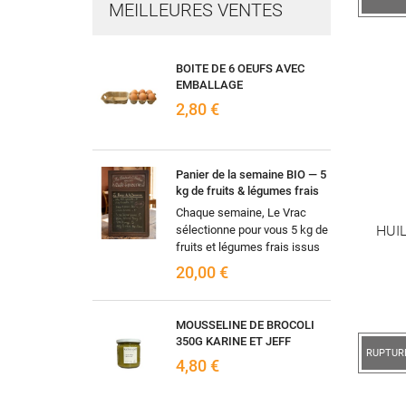
MEILLEURES VENTES
BOITE DE 6 OEUFS AVEC
EMBALLAGE
2,80 €
Panier de la semaine BIO — 5
kg de fruits & légumes frais
Chaque semaine, Le Vrac
HUIL
sélectionne pour vous 5 kg de
fruits et légumes frais issus
de l'agriculture biologique,
20,00 €
selon les arrivages et la...
MOUSSELINE DE BROCOLI
350G KARINE ET JEFF
RUPTUR
4,80 €