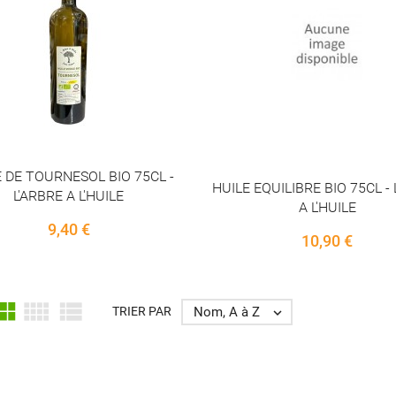
 DE TOURNESOL BIO 75CL -
HUILE EQUILIBRE BIO 75CL - 
L'ARBRE A L'HUILE
A L'HUILE
Price
9,40 €
Price
10,90 €



Nom, A à Z
TRIER PAR
