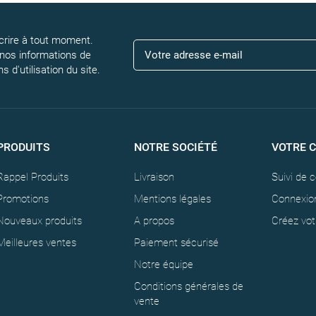
rire à tout moment.
 nos informations de
 d'utilisation du site.
PRODUITS
NOTRE SOCIÉTÉ
VOTRE 
Rappel Produits
Livraison
Suivi de
Promotions
Mentions légales
Connexio
Nouveaux produits
A propos
Créez vo
Meilleures ventes
Paiement sécurisé
Notre équipe
Conditions générales de
vente