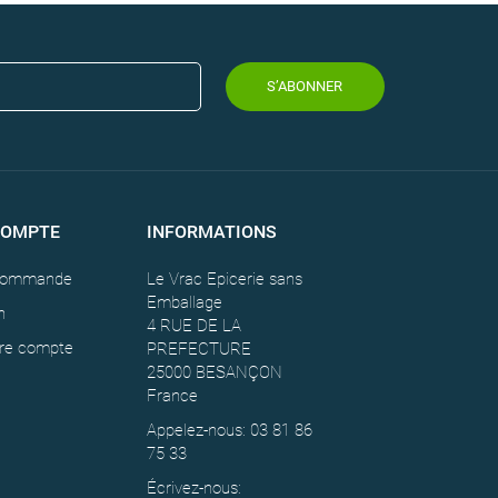
S’ABONNER
COMPTE
INFORMATIONS
 commande
Le Vrac Epicerie sans
Emballage
n
4 RUE DE LA
tre compte
PREFECTURE
25000 BESANÇON
France
Appelez-nous: 03 81 86
75 33
Écrivez-nous: