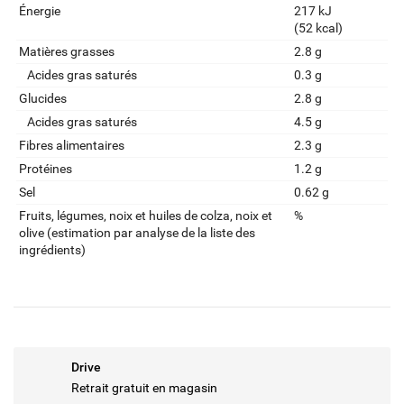
Énergie
217 kJ
(52 kcal)
Matières grasses
2.8 g
Acides gras saturés
0.3 g
Glucides
2.8 g
Acides gras saturés
4.5 g
Fibres alimentaires
2.3 g
Protéines
1.2 g
Sel
0.62 g
Fruits‚ légumes‚ noix et huiles de colza‚ noix et
%
olive (estimation par analyse de la liste des
ingrédients)
Drive
Retrait gratuit en magasin