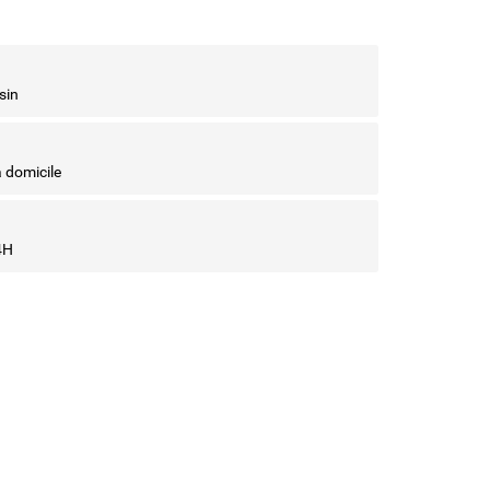
sin
à domicile
4H