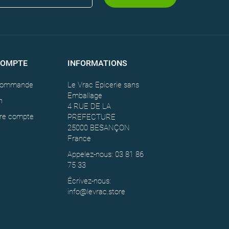
COMPTE
INFORMATIONS
 commande
Le Vrac Epicerie sans
Emballage
n
4 RUE DE LA
tre compte
PREFECTURE
25000 BESANÇON
France
Appelez-nous: 03 81 86
75 33
Écrivez-nous:
info@levrac.store