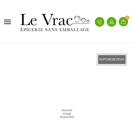
0

RUPTURE DE STOCK