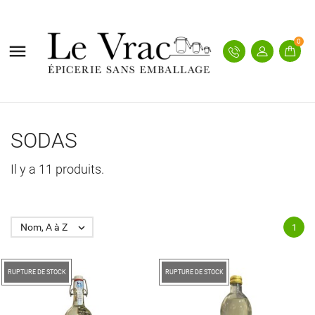
0

SODAS
Il y a 11 produits.
Nom, A à Z

1
RUPTURE DE STOCK
RUPTURE DE STOCK