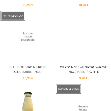
Price
Price
10,90 €
10,90 €
RUPTURE DE STOCK
BULLE DE JARDINS ROSE
CITRONNADE AU SIROP D'AGAVE
GINGEMBRE - 75CL
(75CL) NATUR' AVENIR
Price
Price
10,90 €
3,20 €
RUPTURE DE STOCK