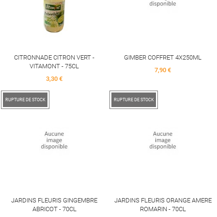
CITRONNADE CITRON VERT -
GIMBER COFFRET 4X250ML
VITAMONT - 75CL
Price
7,90 €
Price
3,30 €
RUPTURE DE STOCK
RUPTURE DE STOCK
JARDINS FLEURIS GINGEMBRE
JARDINS FLEURIS ORANGE AMERE
ABRICOT - 70CL
ROMARIN - 70CL