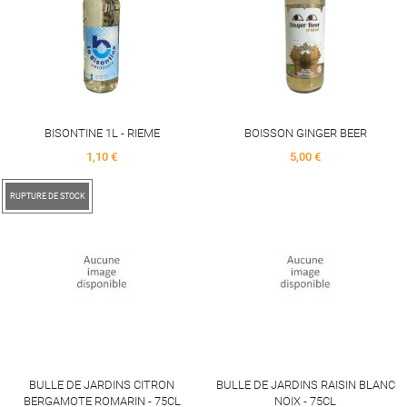
BISONTINE 1L - RIEME
BOISSON GINGER BEER
Price
Price
1,10 €
5,00 €
RUPTURE DE STOCK
BULLE DE JARDINS CITRON
BULLE DE JARDINS RAISIN BLANC
BERGAMOTE ROMARIN - 75CL
NOIX - 75CL