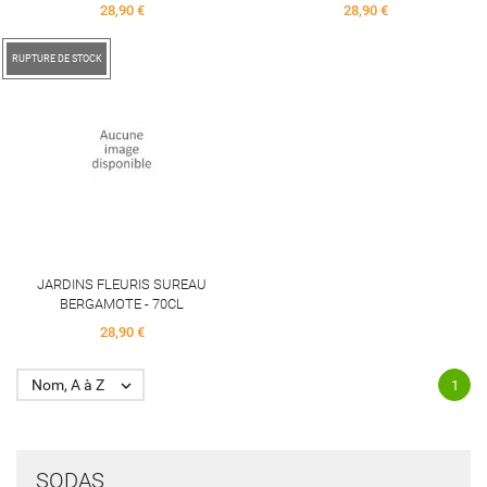
Price
Price
28,90 €
28,90 €
RUPTURE DE STOCK
JARDINS FLEURIS SUREAU
BERGAMOTE - 70CL
Price
28,90 €
Nom, A à Z

1
SODAS