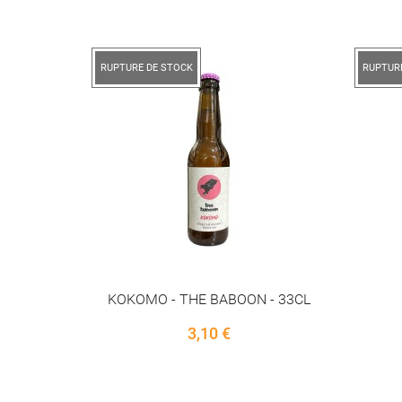
RUPTURE DE STOCK
RUPTUR
 - 33CL
AMBREE - CUC - 75CL
I
5,90 €