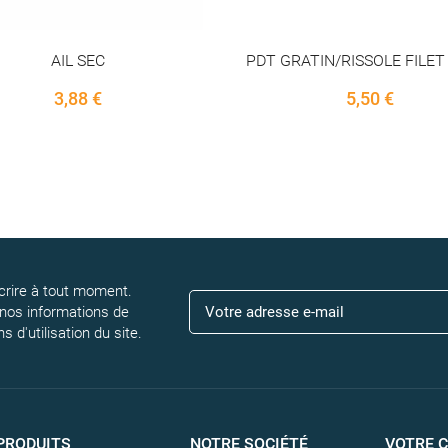
RATIN/RISSOLE FILET 2,5 KG
MIEL TILLEUL - DAVID DOR
500G
5,50 €
8,60 €
rire à tout moment.
 nos informations de
 d'utilisation du site.
PRODUITS
NOTRE SOCIÉTÉ
VOTRE 