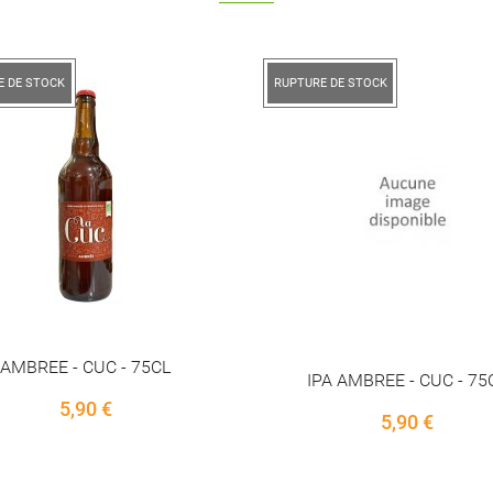
E DE STOCK
BOHEMIAN SPRING - THE B
PA AMBREE - CUC - 75CL
33CL
5,90 €
3,30 €