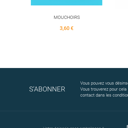
AIL SEC
PDT G
3,88 €
Vous pouvez vous désinsc
S’ABONNER
Vous trouverez pour cela
contact dans les conditions