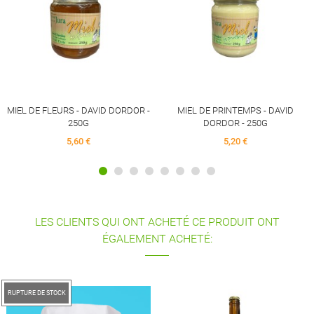
14,90 €
D DORDOR -
MIEL DE PRINTEMPS - DAVID
DORDOR - 250G
5,20 €
LES CLIENTS QUI ONT ACHETÉ CE PRODUIT ONT
ÉGALEMENT ACHETÉ:
URE DE STOCK