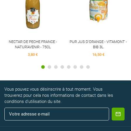
NECTAR DE PECHE FRANCE -
PUR JUS D'ORANGE - VITAMONT -
NATUR'AVENIR - 75CL
BIB 3L
3,80 €
16,50 €
Vous pouvez vous désinscrire à tout moment. Vous
trouverez pour cela nos informations de contact dans les
conditions d'utilisation du site.