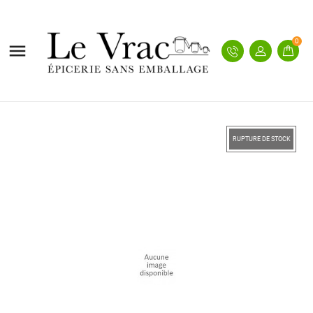
0

RUPTURE DE STOCK