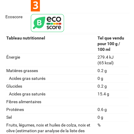
Ecoscore
Tableau nutritionnel
Tel que vendu
pour 100 g /
100 ml
Énergie
279.4 kJ
(65 kcal)
Matières grasses
0.2 g
Acides gras saturés
0 g
Glucides
0.2 g
Acides gras saturés
15.4 g
Fibres alimentaires
Protéines
0.6 g
Sel
0 g
Fruits‚ légumes‚ noix et huiles de colza‚ noix et
%
olive (estimation par analyse de la liste des