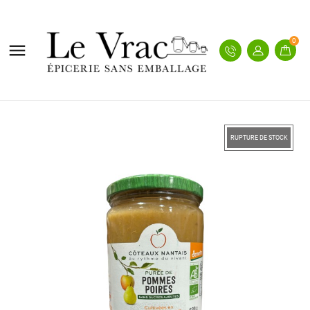
0

RUPTURE DE STOCK