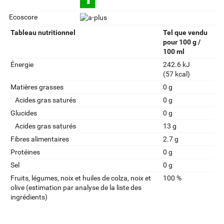
Ecoscore
Tableau nutritionnel
Tel que vendu
pour 100 g /
100 ml
Énergie
242.6 kJ
(57 kcal)
Matières grasses
0 g
Acides gras saturés
0 g
Glucides
0 g
Acides gras saturés
13 g
Fibres alimentaires
2.7 g
Protéines
0 g
Sel
0 g
Fruits‚ légumes‚ noix et huiles de colza‚ noix et
100 %
olive (estimation par analyse de la liste des
ingrédients)