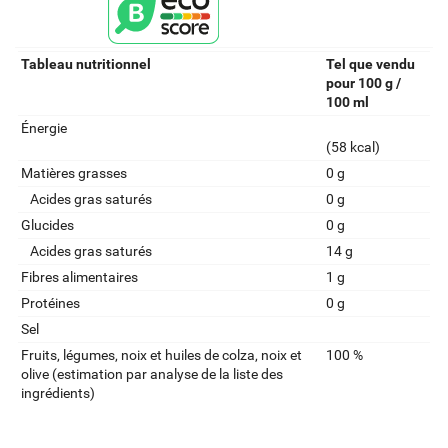
Tableau nutritionnel
Tel que vendu
pour 100 g /
100 ml
Énergie
(58 kcal)
Matières grasses
0 g
Acides gras saturés
0 g
Glucides
0 g
Acides gras saturés
14 g
Fibres alimentaires
1 g
Protéines
0 g
Sel
Fruits‚ légumes‚ noix et huiles de colza‚ noix et
100 %
olive (estimation par analyse de la liste des
ingrédients)