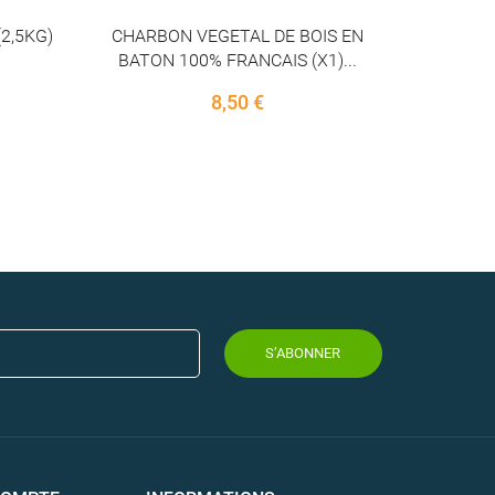
IS EN
)...
S’ABONNER