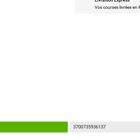
Livraison Express
Vos courses livrées en 
3700735936137