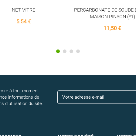
RBONATE DE SOUDE (2,5KG)
CHARBON VEGETAL DE BO
MAISON PINSON (*1)
BATON 100% FRANCAIS (X1
11,50 €
8,50 €
rire à tout moment.
 nos informations de
 d'utilisation du site.