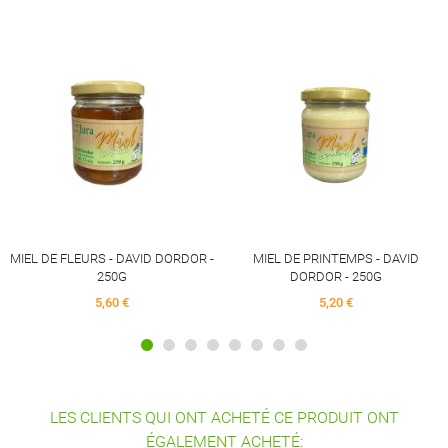
MIEL 
FLEURS - DAVID DORDOR -
MIEL DE PRINTEMPS - DAVID
250G
DORDOR - 250G
5,60 €
5,20 €
LES CLIENTS QUI ONT ACHETÉ CE PRODUIT ONT
ÉGALEMENT ACHETÉ: