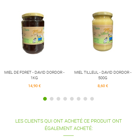
RUPTURE DE STOCK
MIEL DE MO
DORD
 - DAVID DORDOR -
MIEL TILLEUL - DAVID DORDOR -
1KG
500G
4,90 €
8,60 €
LES CLIENTS QUI ONT ACHETÉ CE PRODUIT ONT
ÉGALEMENT ACHETÉ: