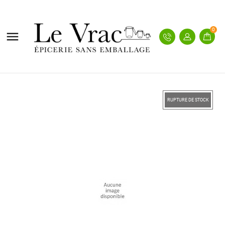
0

RUPTURE DE STOCK