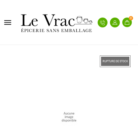
0

RUPTURE DE STOCK