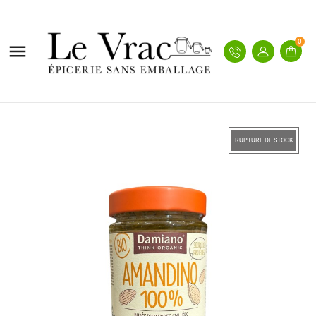
0

RUPTURE DE STOCK