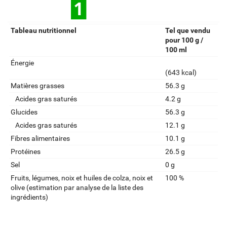
Tableau nutritionnel
Tel que vendu
pour 100 g /
100 ml
Énergie
(643 kcal)
Matières grasses
56.3 g
Acides gras saturés
4.2 g
Glucides
56.3 g
Acides gras saturés
12.1 g
Fibres alimentaires
10.1 g
Protéines
26.5 g
Sel
0 g
Fruits‚ légumes‚ noix et huiles de colza‚ noix et
100 %
olive (estimation par analyse de la liste des
ingrédients)