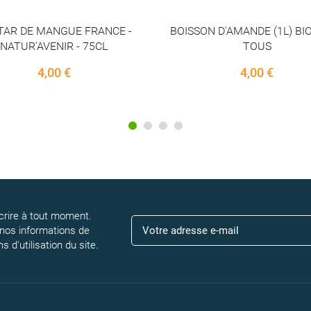
SON D'AMANDE (1L) BIO POUR
BOISSON D AVOINE
TOUS
2,20 €
4,00 €
rire à tout moment.
 nos informations de
 d'utilisation du site.