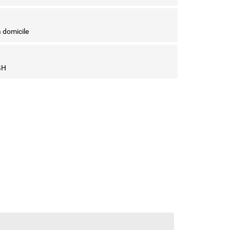
à domicile
4H