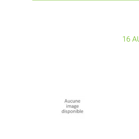
16 A
RUPTU