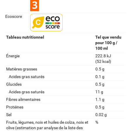
Ecoscore
Tableau nutritionnel
Tel que vendu
pour 100 g /
100 ml
Énergie
222.8 kJ
(52 kcal)
Matières grasses
0.5 g
Acides gras saturés
0.1 g
Glucides
0.5 g
Acides gras saturés
11 g
Fibres alimentaires
1.1 g
Protéines
0.5 g
Sel
0.02 g
Fruits‚ légumes‚ noix et huiles de colza‚ noix et
%
olive (estimation par analyse de la liste des