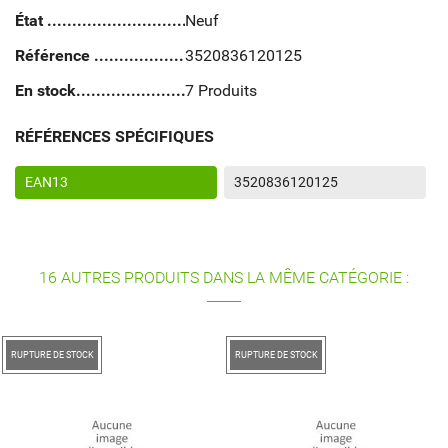
État
Neuf
Référence
3520836120125
En stock
7 Produits
RÉFÉRENCES SPÉCIFIQUES
EAN13
3520836120125
16 AUTRES PRODUITS DANS LA MÊME CATÉGORIE :
 STOCK
RUPTURE DE STOCK
RUPTURE DE
JUS DÉ