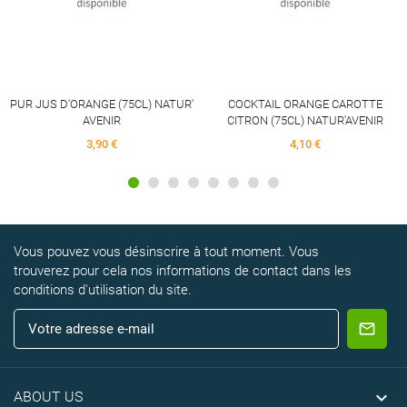
D'ORANGE (75CL) NATUR'
COCKTAIL ORANGE CAROTTE
AVENIR
CITRON (75CL) NATUR'AVENIR
3,90 €
4,10 €
Vous pouvez vous désinscrire à tout moment. Vous
trouverez pour cela nos informations de contact dans les
conditions d'utilisation du site.

ABOUT US