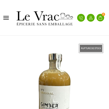
0

RUPTURE DE STOCK