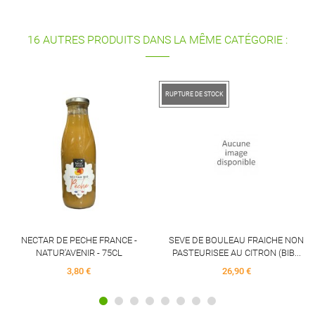
16 AUTRES PRODUITS DANS LA MÊME CATÉGORIE :
RUPTURE DE STOCK
NECTAR DE PO
NATUR'A
PECHE FRANCE -
SEVE DE BOULEAU FRAICHE NON
VENIR - 75CL
PASTEURISEE AU CITRON (BIB...
3,80 €
26,90 €