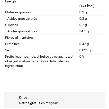
Énergie
(141 kcal)
Matières grasses
0.2 g
Acides gras saturés
0.2 g
Glucides
0.2 g
Acides gras saturés
34.5 g
Fibres alimentaires
Protéines
0.42 g
Sel
0.025 g
Fruits‚ légumes‚ noix et huiles de colza‚ noix et
0 %
olive (estimation par analyse de la liste des
ingrédients)
Drive
Retrait gratuit en magasin