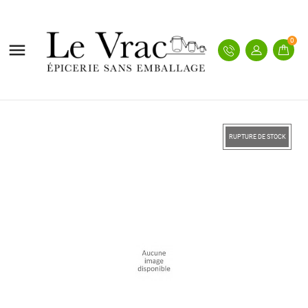
0

RUPTURE DE STOCK