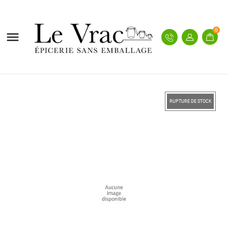
0

RUPTURE DE STOCK