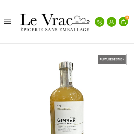
0

RUPTURE DE STOCK