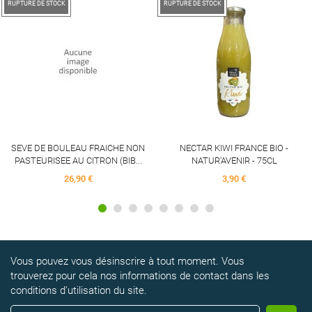
RUPTURE DE STOCK
RUPTURE DE STOCK
SEVE DE BOULEAU FRAICHE NON
NECTAR KIWI FRANCE BIO -
PASTEURISEE AU CITRON (BIB...
NATUR'AVENIR - 75CL
26,90 €
3,90 €
Vous pouvez vous désinscrire à tout moment. Vous
trouverez pour cela nos informations de contact dans les
conditions d'utilisation du site.