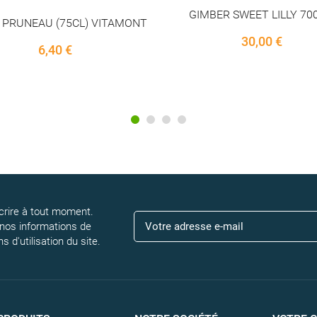
GIMBER SWEET LILLY 700ML
JARDINS FLEURIS ORAN
ROMARIN - 70C
30,00 €
28,90 €
rire à tout moment.
 nos informations de
 d'utilisation du site.