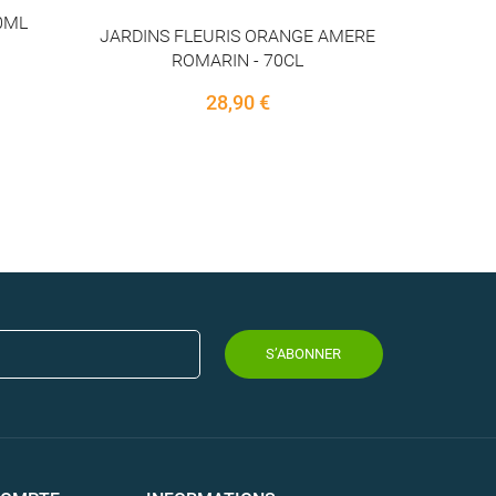
GE AMERE
L
S’ABONNER