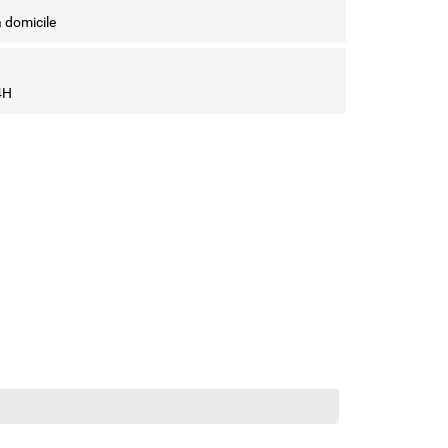
à domicile
4H