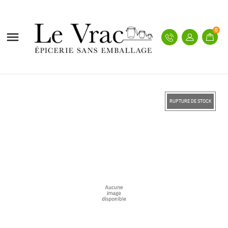
0

RUPTURE DE STOCK