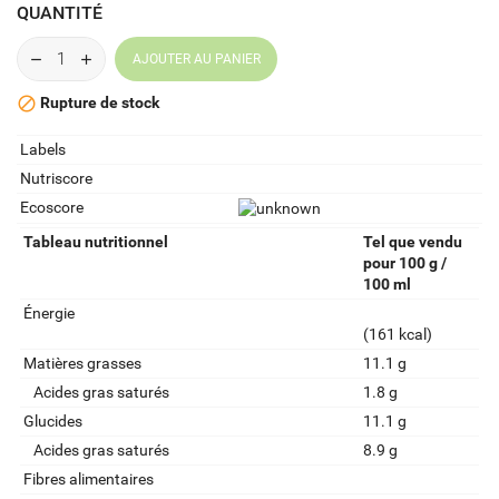
QUANTITÉ
AJOUTER AU PANIER
Rupture de stock

Labels
Nutriscore
Ecoscore
Tableau nutritionnel
Tel que vendu
pour 100 g /
100 ml
Énergie
(161 kcal)
Matières grasses
11.1 g
Acides gras saturés
1.8 g
Glucides
11.1 g
Acides gras saturés
8.9 g
Fibres alimentaires