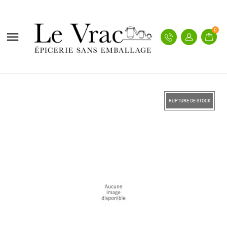
0

RUPTURE DE STOCK