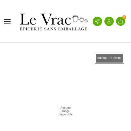
0

RUPTURE DE STOCK