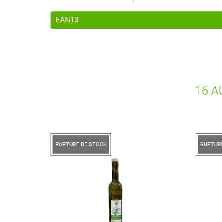
EAN13
16 A
RUPTURE DE STOCK