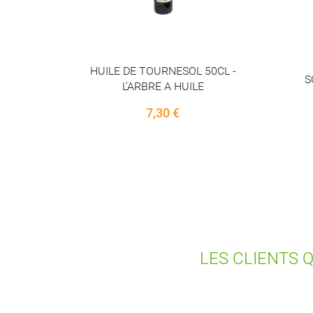
50CL -
SOUPE DE POIS CASSES -
TO
NATUR'AVENIR - 50CL
4,90 €
LES CLIENTS 