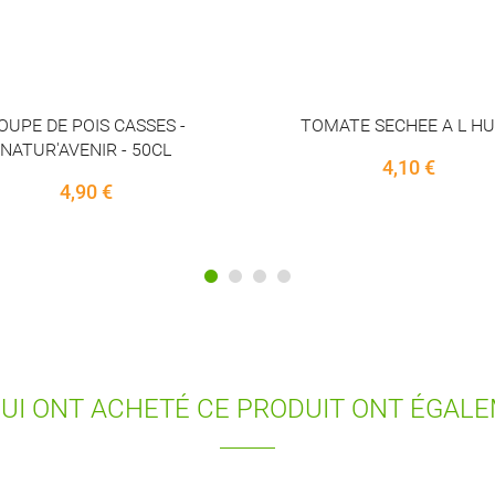
PUREE D'EPINARD 350G KAR
MATE SECHEE A L HUILE
JEFF
4,10 €
5,90 €
QUI ONT ACHETÉ CE PRODUIT ONT ÉGAL