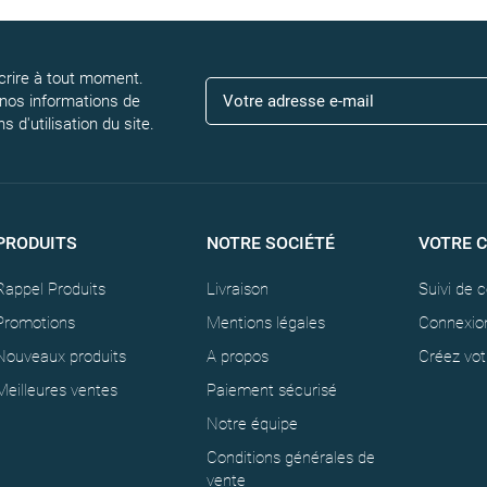
rire à tout moment.
 nos informations de
 d'utilisation du site.
PRODUITS
NOTRE SOCIÉTÉ
VOTRE 
Rappel Produits
Livraison
Suivi de
Promotions
Mentions légales
Connexio
Nouveaux produits
A propos
Créez vo
Meilleures ventes
Paiement sécurisé
Notre équipe
Conditions générales de
vente