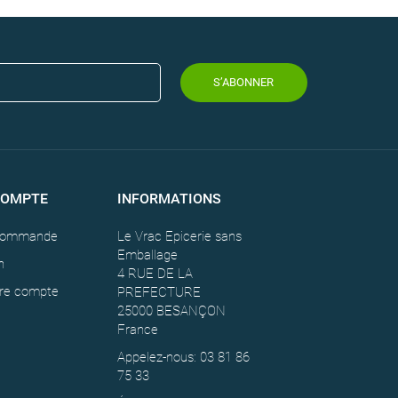
S’ABONNER
COMPTE
INFORMATIONS
 commande
Le Vrac Epicerie sans
Emballage
n
4 RUE DE LA
tre compte
PREFECTURE
25000 BESANÇON
France
Appelez-nous: 03 81 86
75 33