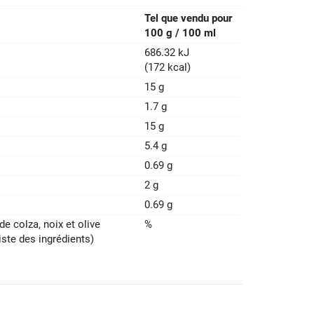
Tel que vendu pour
100 g / 100 ml
686.32 kJ
(172 kcal)
15 g
1.7 g
15 g
5.4 g
0.69 g
2 g
0.69 g
de colza‚ noix et olive
%
iste des ingrédients)