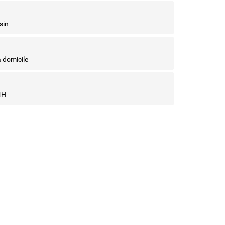
sin
à domicile
4H