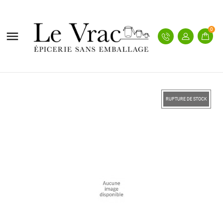
0

RUPTURE DE STOCK