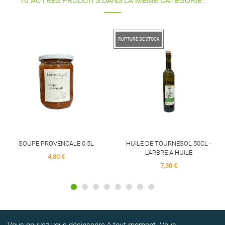
16 AUTRES PRODUITS DANS LA MÊME CATÉGORIE :
RUPTURE DE STOCK
RUPT
SOUPE PROVENCALE 0.5L
HUILE DE TOURNESOL 50CL -
L'ARBRE A HUILE
4,80 €
7,30 €